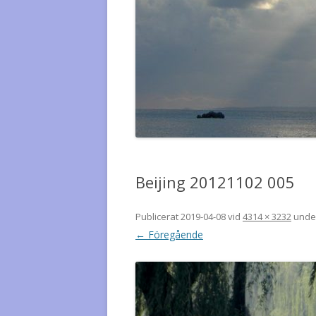
Beijing 20121102 005
Publicerat
2019-04-08
vid
4314 × 3232
unde
← Föregående