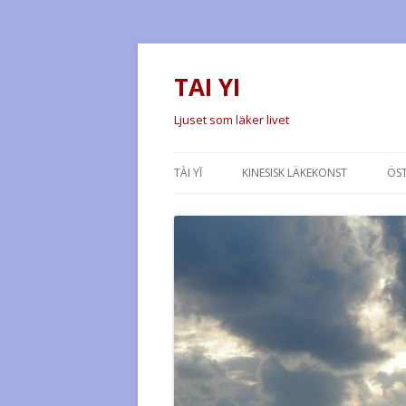
TAI YI
Ljuset som läker livet
TÀI YĬ
KINESISK LÄKEKONST
ÖS
TOMAS VON WALDEN
D