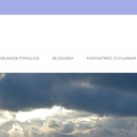
Hoppa
till
TERLÄNDSK PSYKOLOGI
BLOGGSIDA
KONTAKTINFO OCH LÄNKAR
innehåll
E FEM ANDARNA