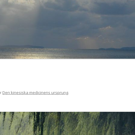
r
Den kinesiska medicinens ursprung
.