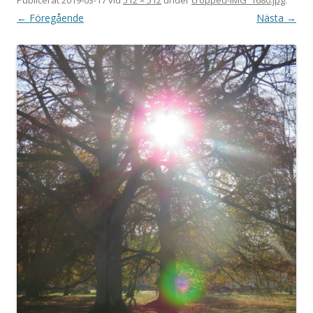
← Föregående
Nästa →