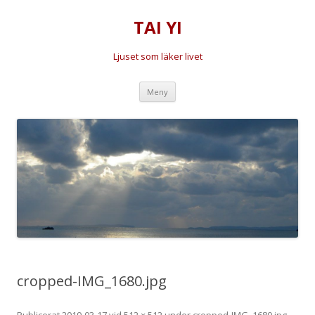
TAI YI
Ljuset som läker livet
Hoppa
Meny
till
innehåll
cropped-IMG_1680.jpg
Publicerat
2019-03-17
vid
512 × 512
under
cropped-IMG_1680.jpg
.