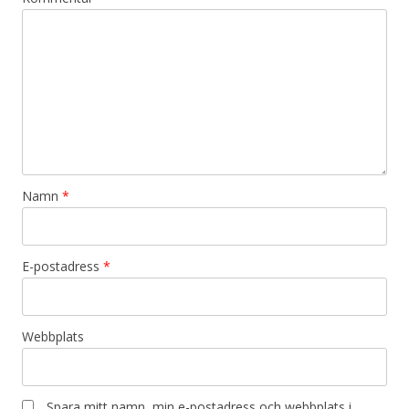
Namn
*
E-postadress
*
Webbplats
Spara mitt namn, min e-postadress och webbplats i