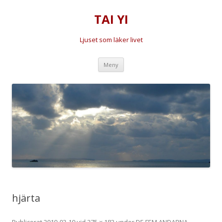
TAI YI
Ljuset som läker livet
Hoppa
Meny
till
innehåll
hjärta
Publicerat
2019-03-19
vid
275 × 183
under
DE FEM ANDARNA
.