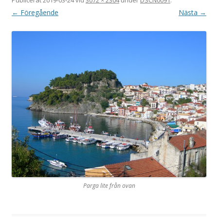
← Föregående
Nästa →
Parga lite från ovan