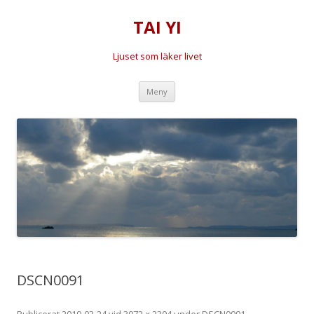
TAI YI
Ljuset som läker livet
Hoppa
Meny
till
innehåll
DSCN0091
Publicerat
2019-03-24
vid
3072 × 2304
under
DSCN0091
.