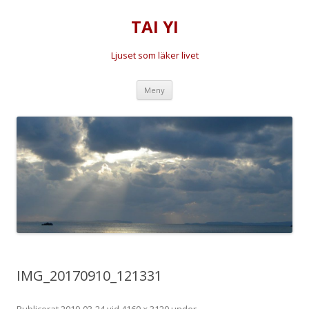
TAI YI
Ljuset som läker livet
Hoppa
Meny
till
innehåll
IMG_20170910_121331
Publicerat
2019-03-24
vid
4160 × 3120
under