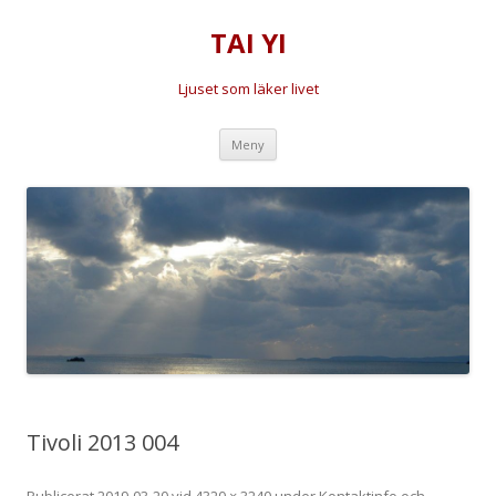
TAI YI
Ljuset som läker livet
Hoppa
Meny
till
innehåll
Tivoli 2013 004
Publicerat
2019-03-20
vid
4320 × 3240
under
Kontaktinfo och